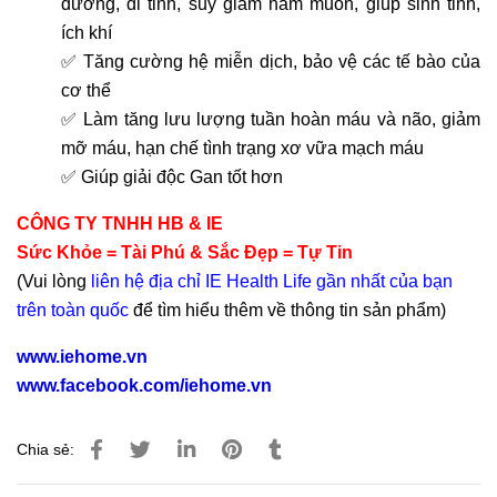
dương, di tinh, suy giảm ham muốn, giúp sinh tinh,
ích khí
✅ Tăng cường hệ miễn dịch, bảo vệ các tế bào của
cơ thể
✅
Làm tăng lưu lượng tuần hoàn máu và não, giảm
mỡ máu, hạn chế tình trạng xơ vữa mạch máu
✅ Giúp giải độc Gan tốt hơn
CÔNG TY TNHH HB & IE
Sức Khỏe = Tài Phú & Sắc Đẹp = Tự Tin
(Vui lòng
liên hệ địa chỉ IE Health Life gần nhất của bạn
trên toàn quốc
để tìm hiểu thêm về thông tin sản phẩm)
www.iehome.vn
www.facebook.com/iehome.vn
Chia sẻ: