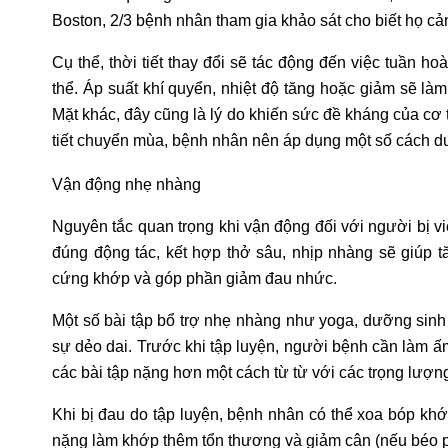
Boston, 2/3 bệnh nhân tham gia khảo sát cho biết họ cả
Cụ thể, thời tiết thay đổi sẽ tác động đến việc tuần 
thể. Áp suất khí quyển, nhiệt độ tăng hoặc giảm sẽ làm
Mặt khác, đây cũng là lý do khiến sức đề kháng của cơ 
tiết chuyển mùa, bệnh nhân nên áp dụng một số cách d
Vận động nhẹ nhàng
Nguyên tắc quan trọng khi vận động đối với người bị v
đúng động tác, kết hợp thở sâu, nhịp nhàng sẽ giúp t
cứng khớp và góp phần giảm đau nhức.
Một số bài tập bổ trợ nhẹ nhàng như yoga, dưỡng sin
sự dẻo dai. Trước khi tập luyện, người bệnh cần làm ấ
các bài tập nặng hơn một cách từ từ với các trọng lượn
Khi bị đau do tập luyện, bệnh nhân có thể xoa bóp k
nặng làm khớp thêm tổn thương và giảm cân (nếu béo ph