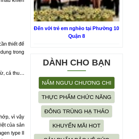
 nhau khiến
Đến với trẻ em nghèo tại Phường 10
Quận 8
ần thiết để
 dụng trong
DÀNH CHO BẠN
gừ, cá thu…
NẤM NGƯU CHƯƠNG CHI
THỰC PHẨM CHỨC NĂNG
ĐÔNG TRÙNG HẠ THẢO
hớp, vì vậy
iệt của sản
KHUYẾN MÃI HOT
gen type II